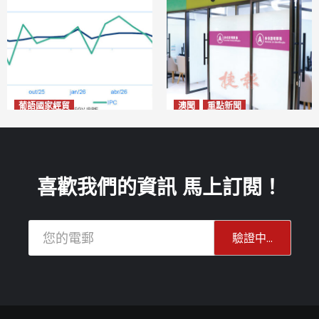
葡語國家經貿
澳聞
重點新聞
巴西7月IGP-DI綜合物價指數
社團法律制度即日起公開諮詢
下跌0.86%
危害國安社團可被消滅不得上
2026-08-11
訴
2026-08-11
喜歡我們的資訊 馬上訂閱！