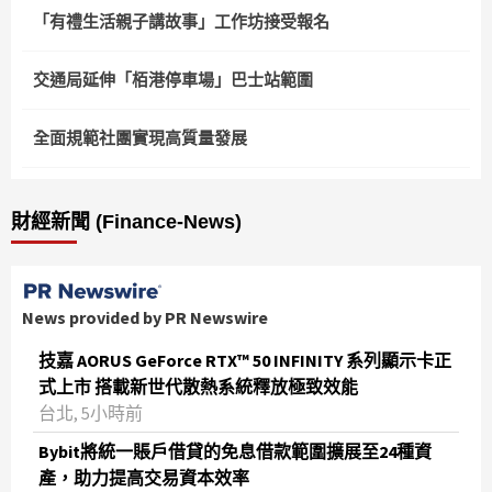
「有禮生活親子講故事」工作坊接受報名
交通局延伸「栢港停車場」巴士站範圍
全面規範社團實現高質量發展
財經新聞 (Finance-News)
News provided by PR Newswire
技嘉 AORUS GeForce RTX™ 50 INFINITY 系列顯示卡正
式上市 搭載新世代散熱系統釋放極致效能
台北, 5小時前
Bybit將統一賬戶借貸的免息借款範圍擴展至24種資
產，助力提高交易資本效率