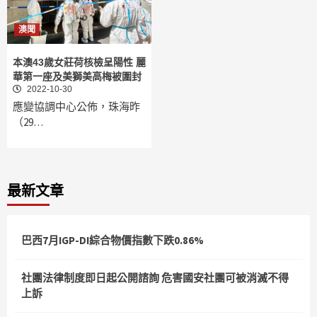
澳聞
本澳43歲女莊荷核檢呈陽性 麗
華第一座及美獅美高梅被圍封
2022-10-30
應變協調中心公佈，珠海昨
（29…
最新文章
巴西7月IGP-DI綜合物價指數下跌0.86%
社團法律制度即日起公開諮詢 危害國安社團可被消滅不得
上訴