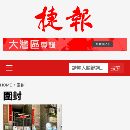
Skip
to
content
Primary
關
Menu
鍵
字:
HOME
圍封
圍封