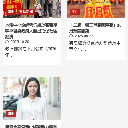
澳聞
重點新聞
文化
本澳中小企經營仍處於艱難期
十二屆「獅王爭霸國際賽」10
李卓君冀政府大膽出招促社區
月媽閣開鑼
2025-08-27
經濟
2025-10-20
美高梅始終秉承創新傳承中
政府即將在下月公布《2026
華文化…
年…
澳聞
民青會籲深耕IP經濟助力產業