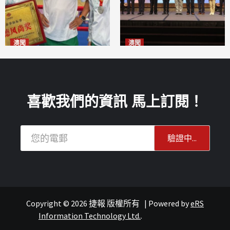
澳聞
澳聞
泰拳健兒關偉豪全錦賽奪亞軍
華億聯手澳科大發布魚鱗膠原
2026-08-08
蛋白肽科研成果
2026-08-08
喜歡我們的資訊 馬上訂閱！
Copyright © 2026 捷報 版權所有
|
Powered by
eRS
澳聞
澳聞
Information Technology Ltd.
.