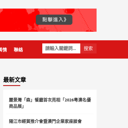
關
輿情
聯絡
鍵
字:
最新文章
麗景灣「森」餐廳首次亮相「2026粵澳名優
商品展」
陽江市經貿推介會暨澳門企業家座談會