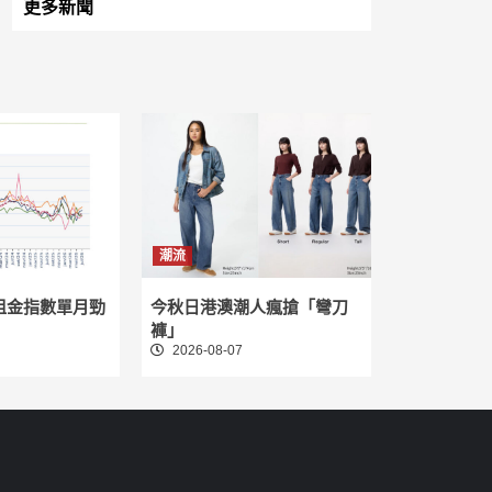
更多新聞
潮流
租金指數單月勁
今秋日港澳潮人瘋搶「彎刀
褲」
2026-08-07