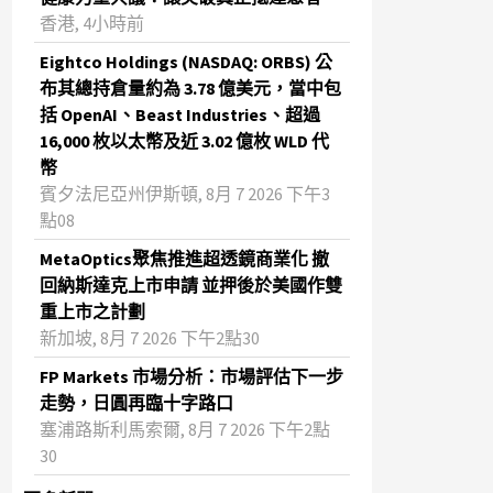
香港, 4小時前
Eightco Holdings (NASDAQ: ORBS) 公
布其總持倉量約為 3.78 億美元，當中包
括 OpenAI、Beast Industries、超過
16,000 枚以太幣及近 3.02 億枚 WLD 代
幣
賓夕法尼亞州伊斯頓, 8月 7 2026 下午3
點08
MetaOptics聚焦推進超透鏡商業化 撤
回納斯達克上市申請 並押後於美國作雙
重上市之計劃
新加坡, 8月 7 2026 下午2點30
FP Markets 市場分析：市場評估下一步
走勢，日圓再臨十字路口
塞浦路斯利馬索爾, 8月 7 2026 下午2點
30