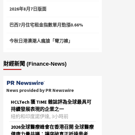
2026年8月7日版面
巴西7月住宅租金指數單月勁漲0.66%
今秋日港澳潮人瘋搶「彎刀褲」
財經新聞 (Finance-News)
News provided by PR Newswire
HCLTech 獲 TIME 雜誌評為全球最具可
持續發展表現的企業之一
紐約和印度諾伊達, 3小時前
2026全球醫療峰會在香港召開 全球醫療
健康力量共議：讓突破真正抵達患者