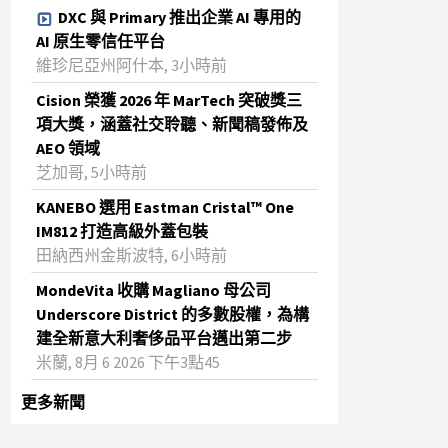
DXC 與 Primary 推出企業 AI 專用的
AI 原生零信任平台
維珍尼亞州阿什本, 3小時前
Cision 榮獲 2026 年 MarTech 突破獎三
項大獎，涵蓋社交聆聽、新聞稿發佈及
AEO 領域
芝加哥, 5小時前
KANEBO 選用 Eastman Cristal™ One
IM812 打造高級外蓋包裝
田納西州金斯波特, 6小時前
MondeVita 收購 Magliano 母公司
Underscore District 的多數股權，為構
建全新意大利奢侈品平台邁出第二步
米蘭, 8月 6 2026 下午3點45
更多新聞