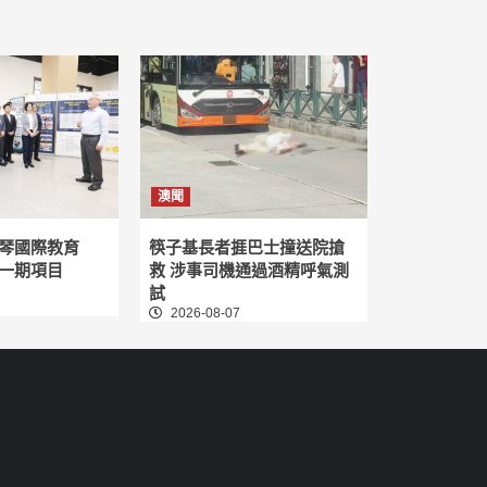
澳聞
琴國際教育
筷子基長者捱巴士撞送院搶
一期項目
救 涉事司機通過酒精呼氣測
試
2026-08-07