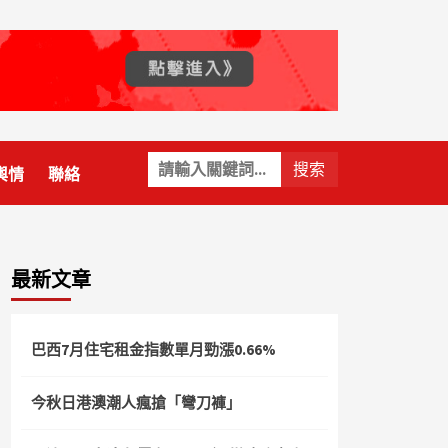
關
輿情
聯絡
鍵
字:
最新文章
巴西7月住宅租金指數單月勁漲0.66%
今秋日港澳潮人瘋搶「彎刀褲」