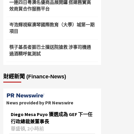
一連四日粵澳名優商品展開鑼 搭建務實高
效商貿合作服務平台
岑浩輝視察澳琴國際教育（大學）城第一期
項目
筷子基長者捱巴士撞送院搶救 涉事司機通
過酒精呼氣測試
財經新聞 (Finance-News)
News provided by PR Newswire
Diego Mesa Puyo 獲選成為 GEF 下一任
行政總裁兼董事長
華盛頓, 2小時前