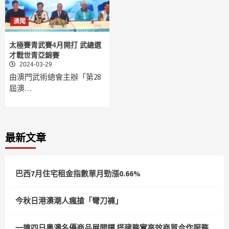
澳聞
太極賽青武賽4月開打 武總選
才戰世青亞錦賽
2024-03-29
由澳門武術總會主辦「第28
屆澳…
最新文章
巴西7月住宅租金指數單月勁漲0.66%
今秋日港澳潮人瘋搶「彎刀褲」
一連四日粵澳名優商品展開鑼 搭建務實高效商貿合作服務