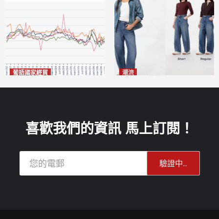
葡語國家經貿
潮流
巴西7月住宅租金指數單月勁
今秋日港澳潮人瘋搶「彎刀
漲0.66%
褲」
2026-08-07
2026-08-07
喜歡我們的資訊 馬上訂閱！