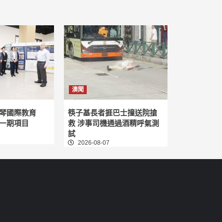
澳聞
琴國際教育
筷子基長者捱巴士撞送院搶
一期項目
救 涉事司機通過酒精呼氣測
試
2026-08-07