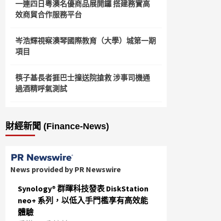
一連四日粵澳名優商品展開鑼 搭建務實高
效商貿合作服務平台
岑浩輝視察澳琴國際教育（大學）城第一期
項目
筷子基長者捱巴士撞送院搶救 涉事司機通
過酒精呼氣測試
財經新聞 (Finance-News)
News provided by PR Newswire
Synology® 群暉科技發表 DiskStation
neo+ 系列，以低入手門檻享有高效能
體驗