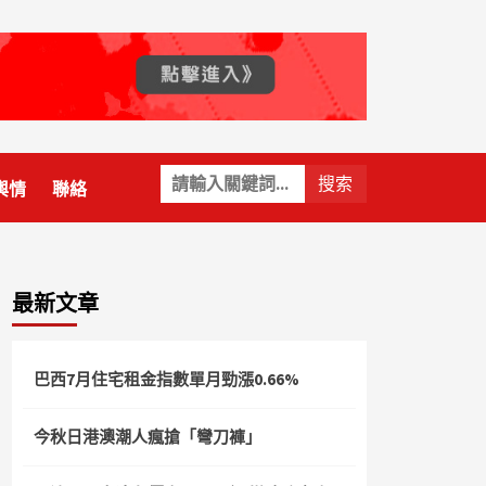
關
輿情
聯絡
鍵
字:
最新文章
巴西7月住宅租金指數單月勁漲0.66%
今秋日港澳潮人瘋搶「彎刀褲」