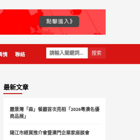
關
輿情
聯絡
鍵
字:
最新文章
麗景灣「森」餐廳首次亮相「2026粵澳名優
商品展」
陽江市經貿推介會暨澳門企業家座談會