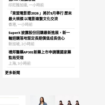
印尼雅加達, 一小時前
「東盟電影節2026 」將於8月舉行 歷來
最大規模 以電影連繫文化交流
香港, 一小時前
SuperX 披露股份回購最新進展，新一
輪迴購落地堅定長期價值成長信心
新加坡, 2小時前
禮邦醫藥AP301新藥上市申請獲國家藥
監局受理
上海, 3小時前
更多新聞