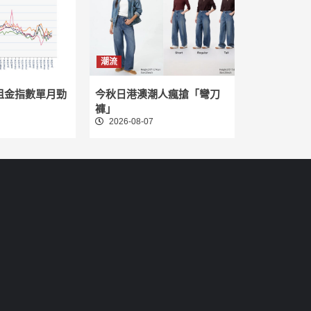
潮流
租金指數單月勁
今秋日港澳潮人瘋搶「彎刀
褲」
2026-08-07