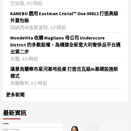
芝加哥, 3小時前
KANEBO 選用 Eastman Cristal™ One IM812 打造高級
外蓋包裝
田納西州金斯波特, 3小時前
MondeVita 收購 Magliano 母公司 Underscore
District 的多數股權，為構建全新意大利奢侈品平台邁
出第二步
米蘭, 4小時前
遠景烏蘭察布星河基地投產 打造吉瓦級AI基礎設施新
模式
烏蘭察布, 6小時前
更多新聞
最新資訊