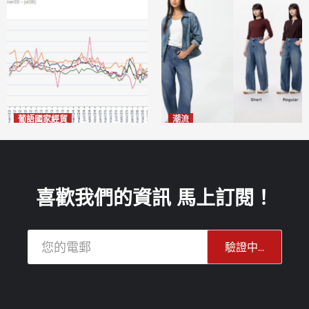
葡語國家經貿
潮流
巴西7月住宅租金指數單月勁
今秋日港澳潮人瘋搶「彎刀
漲0.66%
褲」
2026-08-07
2026-08-07
喜歡我們的資訊 馬上訂閱！