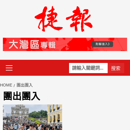
Skip
to
content
Primary
關
Menu
鍵
字:
HOME
團出團入
團出團入