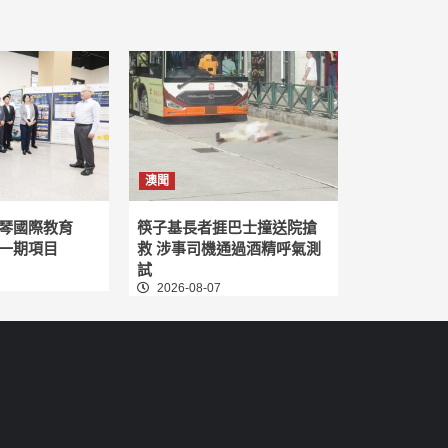
澳聞
琴國際教育
筷子基長者捱巴士撞送院搶
一期項目
救 涉事司機通過酒精呼氣測
試
2026-08-07