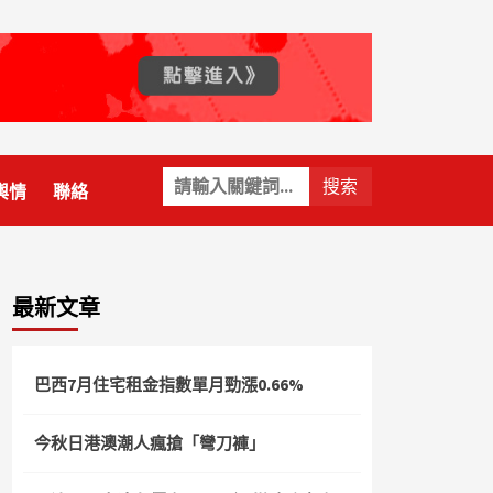
關
輿情
聯絡
鍵
字:
最新文章
巴西7月住宅租金指數單月勁漲0.66%
今秋日港澳潮人瘋搶「彎刀褲」