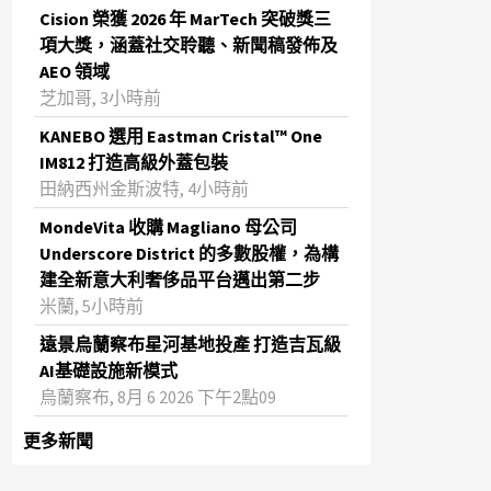
Cision 榮獲 2026 年 MarTech 突破獎三
項大獎，涵蓋社交聆聽、新聞稿發佈及
AEO 領域
芝加哥, 3小時前
KANEBO 選用 Eastman Cristal™ One
IM812 打造高級外蓋包裝
田納西州金斯波特, 4小時前
MondeVita 收購 Magliano 母公司
Underscore District 的多數股權，為構
建全新意大利奢侈品平台邁出第二步
米蘭, 5小時前
遠景烏蘭察布星河基地投產 打造吉瓦級
AI基礎設施新模式
烏蘭察布, 8月 6 2026 下午2點09
更多新聞