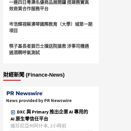
一連四日粵澳名優商品展開鑼 搭建務實高
效商貿合作服務平台
岑浩輝視察澳琴國際教育（大學）城第一期
項目
筷子基長者捱巴士撞送院搶救 涉事司機通
過酒精呼氣測試
財經新聞 (Finance-News)
News provided by PR Newswire
DXC 與 Primary 推出企業 AI 專用的
AI 原生零信任平台
維珍尼亞州阿什本, 2小時前