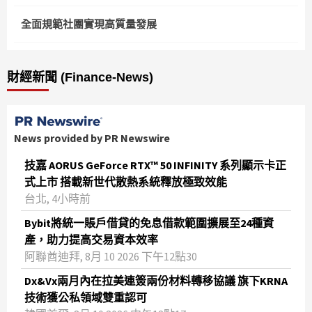
全面規範社團實現高質量發展
財經新聞 (Finance-News)
News provided by PR Newswire
技嘉 AORUS GeForce RTX™ 50 INFINITY 系列顯示卡正
式上市 搭載新世代散熱系統釋放極致效能
台北, 4小時前
Bybit將統一賬戶借貸的免息借款範圍擴展至24種資
產，助力提高交易資本效率
阿聯酋迪拜, 8月 10 2026 下午12點30
Dx&Vx兩月內在拉美連簽兩份材料轉移協議 旗下KRNA
技術獲公私領域雙重認可