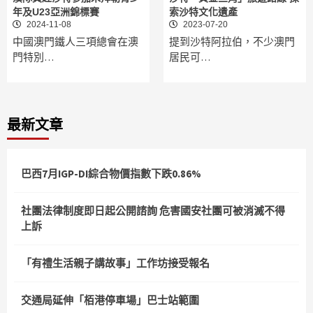
年及U23亞洲錦標賽
索沙特文化遺產
2024-11-08
2023-07-20
中國澳門鐵人三項總會在澳
提到沙特阿拉伯，不少澳門
門特別…
居民可…
最新文章
巴西7月IGP-DI綜合物價指數下跌0.86%
社團法律制度即日起公開諮詢 危害國安社團可被消滅不得
上訴
「有禮生活親子講故事」工作坊接受報名
交通局延伸「栢港停車場」巴士站範圍