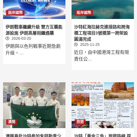
兩岸國際
兩岸國際
伊朗戰事繼續升級 雙方互襲能
沙特紅海拉赫克連接路和跨海
源設施 伊朗高層相繼遇襲
橋工程項目3號橋第一跨架設
2026-03-20
圓滿完成
2025-11-25
伊朗與以色列戰事近期急劇
近日，由中國港灣工程有限
升級，…
責任公…
澳聞
旅遊
澳隊員赴沙特参加朱拜勒青少
沙特「黃金三角」旅遊路線 探