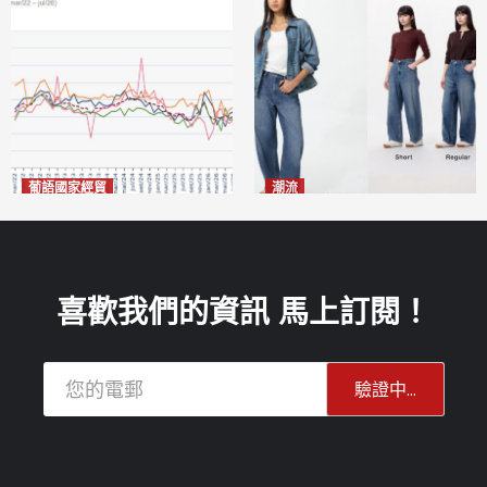
葡語國家經貿
潮流
巴西7月住宅租金指數單月勁
今秋日港澳潮人瘋搶「彎刀
漲0.66%
褲」
2026-08-07
2026-08-07
喜歡我們的資訊 馬上訂閱！