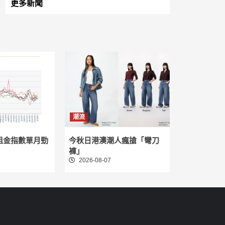
更多新聞
潮流
租金指數單月勁
今秋日港澳潮人瘋搶「彎刀
褲」
2026-08-07