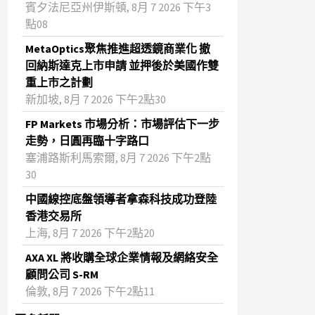
賓夕法尼亞州伊斯頓, 8月 7 2026 下午3
點08
MetaOptics聚焦推進超透鏡商業化 撤
回納斯達克上市申請 並押後於美國作雙
重上市之計劃
新加坡, 8月 7 2026 下午2點30
FP Markets 市場分析：市場評估下一步
走勢，日圓再臨十字路口
塞浦路斯利馬索爾, 8月 7 2026 下午2點
30
中國線控底盤領導者拿森科技成功登陸
香港交易所
上海, 8月 7 2026 下午2點20
AXA XL 將收購全球企業情報及網絡安全
顧問公司 S-RM
倫敦, 8月 7 2026 下午2點11