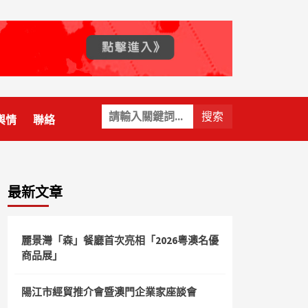
關
輿情
聯絡
鍵
字:
最新文章
麗景灣「森」餐廳首次亮相「2026粵澳名優
商品展」
陽江市經貿推介會暨澳門企業家座談會