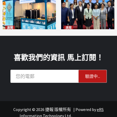
澳聞
澳聞
麗景灣「森」餐廳首次亮相
陽江市經貿推介會暨澳門企業
「2026粵澳名優商品展」
家座談會
2026-08-07
2026-08-07
喜歡我們的資訊 馬上訂閱！
Copyright © 2026 捷報 版權所有
|
Powered by
eRS
報紙
葡語國家經貿
Information Technology Ltd.
.