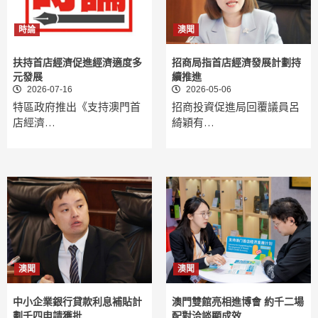
時論
澳聞
扶持首店經濟促進經濟適度多
招商局指首店經濟發展計劃持
元發展
續推進
2026-07-16
2026-05-06
特區政府推出《支持澳門首
招商投資促進局回覆議員呂
店經濟…
綺穎有…
澳聞
澳聞
中小企業銀行貸款利息補貼計
澳門雙館亮相進博會 約千二場
劃千四申請獲批
配對洽談顯成效