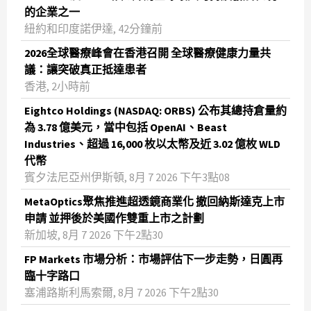
的企業之一
紐約和印度諾伊達, 42分鐘前
2026全球醫療峰會在香港召開 全球醫療健康力量共
議：讓突破真正抵達患者
香港, 2小時前
Eightco Holdings (NASDAQ: ORBS) 公布其總持倉量約
為 3.78 億美元，當中包括 OpenAI、Beast
Industries、超過 16,000 枚以太幣及近 3.02 億枚 WLD
代幣
賓夕法尼亞州伊斯頓, 8月 7 2026 下午3點08
MetaOptics聚焦推進超透鏡商業化 撤回納斯達克上市
申請 並押後於美國作雙重上市之計劃
新加坡, 8月 7 2026 下午2點30
FP Markets 市場分析：市場評估下一步走勢，日圓再
臨十字路口
塞浦路斯利馬索爾, 8月 7 2026 下午2點30