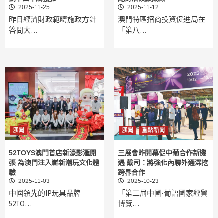
2025-11-25
2025-11-12
昨日經濟財政範疇施政方針
澳門特區招商投資促進局在
答問大…
「第八…
澳聞
澳聞
重點新聞
52TOYS澳門首店新濠影滙開
三展會昨開幕促中葡合作新機
張 為澳門注入嶄新潮玩文化體
遇 戴司：將強化內聯外通深挖
驗
跨界合作
2025-11-03
2025-10-23
中國領先的IP玩具品牌
「第二屆中國-葡語國家經貿
52TO…
博覽…