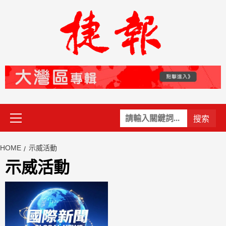
Skip
to
content
Primary
關
Menu
鍵
字:
HOME
示威活動
示威活動