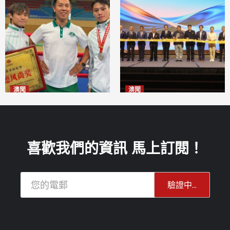
澳聞
澳聞
泰拳健兒關偉豪全錦賽奪亞軍
華億聯手澳科大發布魚鱗膠原
2026-08-08
蛋白肽科研成果
2026-08-08
喜歡我們的資訊 馬上訂閱！