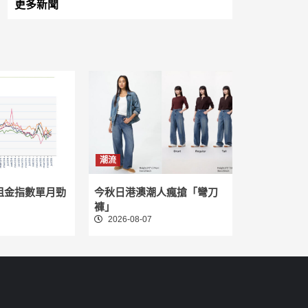
更多新聞
潮流
租金指數單月勁
今秋日港澳潮人瘋搶「彎刀
褲」
2026-08-07