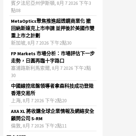
賓夕法尼亞州伊斯頓, 8月 7 2026 下午3
點08
MetaOptics聚焦推進超透鏡商業化 撤
回納斯達克上市申請 並押後於美國作雙
重上市之計劃
新加坡, 8月 7 2026 下午2點30
FP Markets 市場分析：市場評估下一步
走勢，日圓再臨十字路口
塞浦路斯利馬索爾, 8月 7 2026 下午2點
30
中國線控底盤領導者拿森科技成功登陸
香港交易所
上海, 8月 7 2026 下午2點20
AXA XL 將收購全球企業情報及網絡安全
顧問公司 S-RM
倫敦, 8月 7 2026 下午2點11