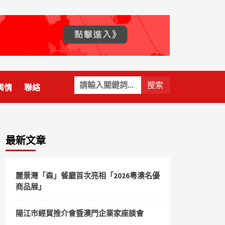
關
輿情
聯絡
鍵
字:
最新文章
麗景灣「森」餐廳首次亮相「2026粵澳名優
商品展」
陽江市經貿推介會暨澳門企業家座談會