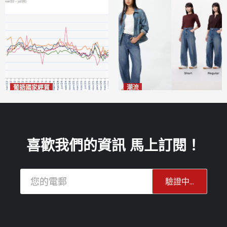
葡語國家經貿
潮流
巴西7月住宅租金指數單月勁
今秋日港澳潮人瘋搶「彎刀
漲0.66%
褲」
2026-08-07
2026-08-07
喜歡我們的資訊 馬上訂閱！