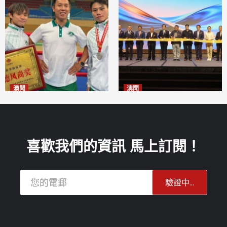
澳聞
澳聞
泰拳健兒關偉豪全錦賽奪亞軍
華億聯手澳科大發布魚鱗膠原
2026-08-08
蛋白肽科研成果
2026-08-08
喜歡我們的資訊 馬上訂閱！