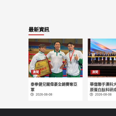
最新資訊
澳聞
澳聞
泰拳健兒關偉豪全錦賽奪亞
華億聯手澳科
軍
原蛋白肽科研
2026-08-08
2026-08-08