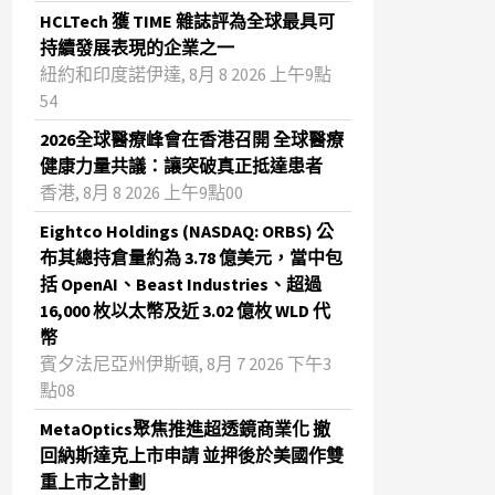
HCLTech 獲 TIME 雜誌評為全球最具可
持續發展表現的企業之一
紐約和印度諾伊達, 8月 8 2026 上午9點
54
2026全球醫療峰會在香港召開 全球醫療
健康力量共議：讓突破真正抵達患者
香港, 8月 8 2026 上午9點00
Eightco Holdings (NASDAQ: ORBS) 公
布其總持倉量約為 3.78 億美元，當中包
括 OpenAI、Beast Industries、超過
16,000 枚以太幣及近 3.02 億枚 WLD 代
幣
賓夕法尼亞州伊斯頓, 8月 7 2026 下午3
點08
MetaOptics聚焦推進超透鏡商業化 撤
回納斯達克上市申請 並押後於美國作雙
重上市之計劃