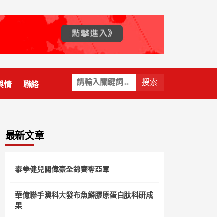
關
輿情
聯絡
鍵
字:
最新文章
泰拳健兒關偉豪全錦賽奪亞軍
華億聯手澳科大發布魚鱗膠原蛋白肽科研成
果