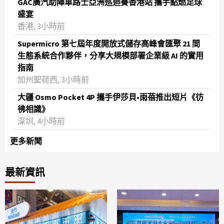
GAC廣汽助陣車路士亞洲巡迴賽香港站 攜手點燃足球
盛宴
香港, 3小時前
Supermicro 第七屆年度開放式儲存高峰會匯聚 21 間
生態系統合作夥伴，分享大規模部署企業級 AI 的實用
指南
加州聖荷西, 3小時前
大疆 Osmo Pocket 4P 攜手伊莎貝•雨蓓推出短片《彷
彿相識》
深圳, 4小時前
更多新聞
最新資訊