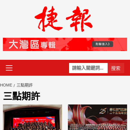
Skip
to
content
Primary
關
Menu
鍵
字:
HOME
三點期許
三點期許