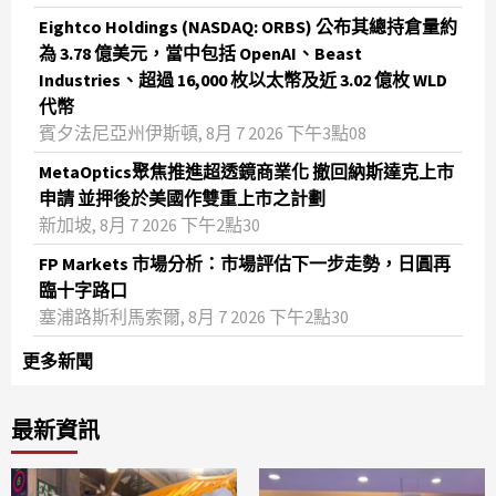
Eightco Holdings (NASDAQ: ORBS) 公布其總持倉量約
為 3.78 億美元，當中包括 OpenAI、Beast
Industries、超過 16,000 枚以太幣及近 3.02 億枚 WLD
代幣
賓夕法尼亞州伊斯頓, 8月 7 2026 下午3點08
MetaOptics聚焦推進超透鏡商業化 撤回納斯達克上市
申請 並押後於美國作雙重上市之計劃
新加坡, 8月 7 2026 下午2點30
FP Markets 市場分析：市場評估下一步走勢，日圓再
臨十字路口
塞浦路斯利馬索爾, 8月 7 2026 下午2點30
更多新聞
最新資訊