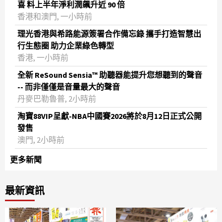
喜 料上半年淨利潤飆升近 90 倍
香港和澳門, 一小時前
理光香港與希路能源簽署合作備忘錄 攜手打造智慧出
行生態圈 助力企業綠色轉型
香港, 一小時前
全新 ReSound Sensia™ 助聽器能提升您想聽到的聲音
-- 而非僅僅是音量最大的聲音
丹麥巴勒魯普, 2小時前
淘寶88VIP呈獻-NBA中國賽2026將於8月12日正式公開
發售
澳門, 2小時前
更多新聞
最新資訊