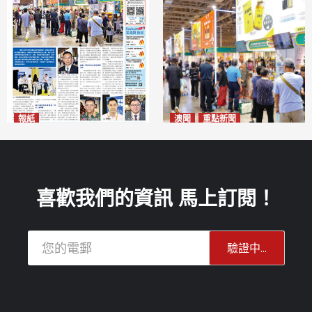
報紙
澳聞
重點新聞
2026年8月10日版面
粵澳名優展四天料九萬人次入
2026-08-10
場 招商局：近卅企業有意落戶
澳門
2026-08-10
喜歡我們的資訊 馬上訂閱！