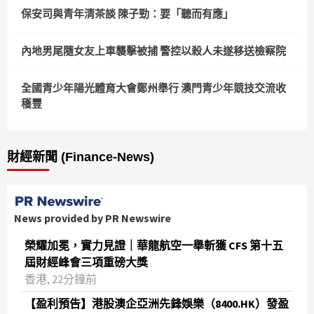
保安司與青年清茶談 陳子勁：要「聽而有應」
內地男尾隨女友上車襲擊被捕 警控以殺人未遂移送檢察院
全國青少年陽光體育大會鄭州舉行 澳門青少年競技交流收
穫豐
財經新聞 (Finance-News)
News provided by PR Newswire
榮耀加冕，實力見證｜華龍航空一舉斬獲 CFS 第十五
屆財經峰會三項重磅大獎
香港, 22分鐘前
【盈利預告】港股澳企亞洲先鋒娛樂（8400.HK）發盈