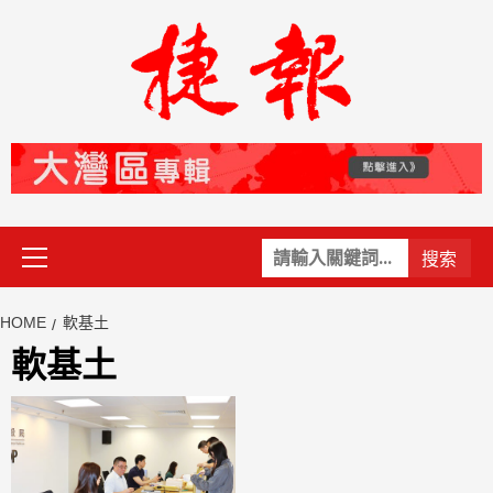
Skip
to
content
Primary
關
Menu
鍵
字:
HOME
軟基土
軟基土