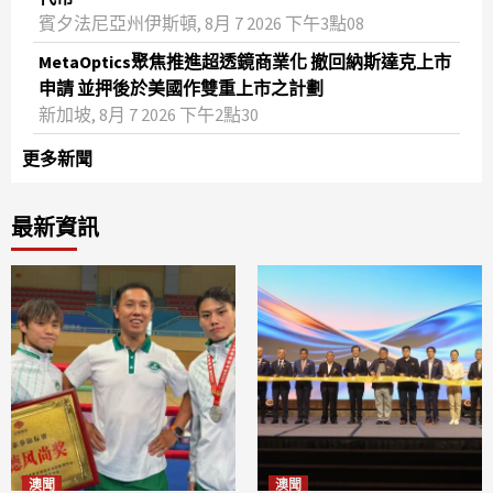
賓夕法尼亞州伊斯頓, 8月 7 2026 下午3點08
MetaOptics聚焦推進超透鏡商業化 撤回納斯達克上市
申請 並押後於美國作雙重上市之計劃
新加坡, 8月 7 2026 下午2點30
更多新聞
最新資訊
澳聞
澳聞