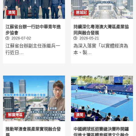
澳聞
連城記
江蘇省台辦一行訪中華青年進
持續深化粵港澳大灣區產業協
步協會
同與融合發展
2026-07-02
2026-05-21
江蘇省台辦副主任孫繼兵一
為深入落實「以實體經濟為
行近日…
本、製…
解讀灣區
澳聞
推動琴澳會展產業實現融合發
中國網球巡迴賽總決賽昨開鑼
展
促進大灣區體育經濟文化融合