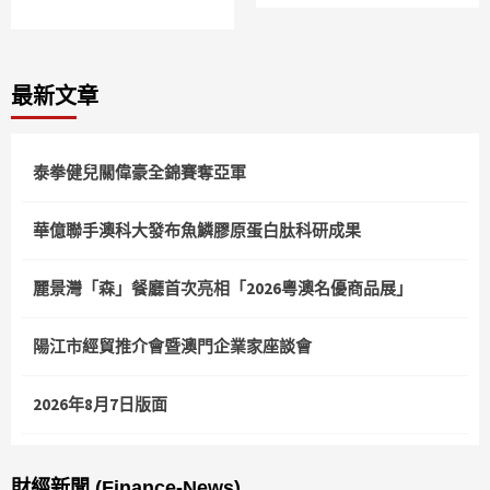
最新文章
泰拳健兒關偉豪全錦賽奪亞軍
華億聯手澳科大發布魚鱗膠原蛋白肽科研成果
麗景灣「森」餐廳首次亮相「2026粵澳名優商品展」
陽江市經貿推介會暨澳門企業家座談會
2026年8月7日版面
財經新聞 (Finance-News)