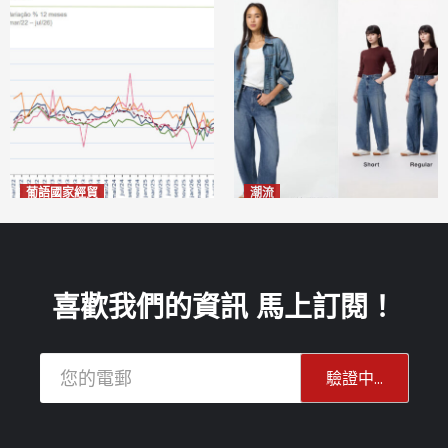
葡語國家經貿
潮流
巴西7月住宅租金指數單月勁
今秋日港澳潮人瘋搶「彎刀
漲0.66%
褲」
2026-08-07
2026-08-07
喜歡我們的資訊 馬上訂閱！