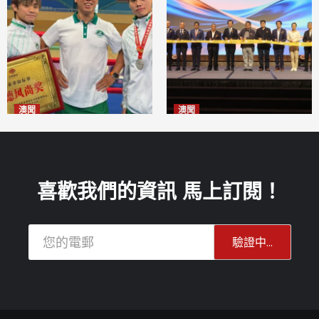
澳聞
澳聞
泰拳健兒關偉豪全錦賽奪亞軍
華億聯手澳科大發布魚鱗膠原
2026-08-08
蛋白肽科研成果
2026-08-08
喜歡我們的資訊 馬上訂閱！