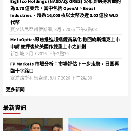
Eightco Holdings (NASDAQ: ORBS) 公布其總持倉量約
為 3.78 億美元，當中包括 OpenAI、Beast
Industries、超過 16,000 枚以太幣及近 3.02 億枚 WLD
代幣
賓夕法尼亞州伊斯頓, 8月 7 2026 下午3點08
MetaOptics聚焦推進超透鏡商業化 撤回納斯達克上市
申請 並押後於美國作雙重上市之計劃
新加坡, 8月 7 2026 下午2點30
FP Markets 市場分析：市場評估下一步走勢，日圓再
臨十字路口
塞浦路斯利馬索爾, 8月 7 2026 下午2點30
更多新聞
最新資訊