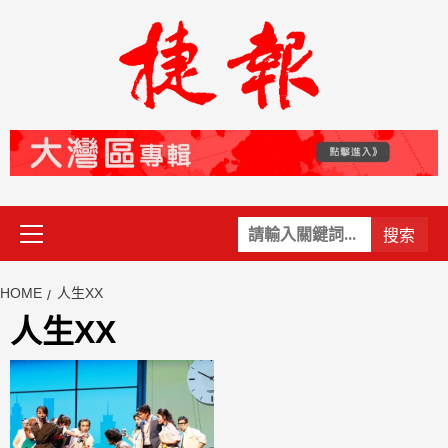
Skip
to
content
Primary
關
Menu
鍵
字:
HOME
人生XX
人生XX