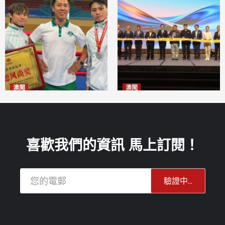
澳聞
澳聞
泰拳健兒關偉豪全錦賽奪亞軍
華億聯手澳科大發布魚鱗膠原
2026-08-08
蛋白肽科研成果
2026-08-08
喜歡我們的資訊 馬上訂閱！