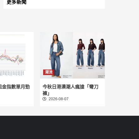
更多新聞
潮流
租金指數單月勁
今秋日港澳潮人瘋搶「彎刀
褲」
2026-08-07