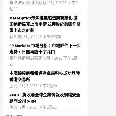
賓夕法尼亞州伊斯頓, 8月 7 2026 下午3
點08
MetaOptics聚焦推進超透鏡商業化 撤
回納斯達克上市申請 並押後於美國作雙
重上市之計劃
新加坡, 8月 7 2026 下午2點30
FP Markets 市場分析：市場評估下一步
走勢，日圓再臨十字路口
塞浦路斯利馬索爾, 8月 7 2026 下午2點
30
中國線控底盤領導者拿森科技成功登陸
香港交易所
上海, 8月 7 2026 下午2點20
AXA XL 將收購全球企業情報及網絡安全
顧問公司 S-RM
倫敦, 8月 7 2026 下午2點11