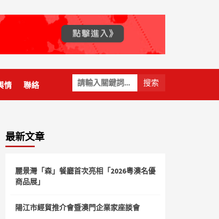
關
輿情
聯絡
鍵
字:
最新文章
麗景灣「森」餐廳首次亮相「2026粵澳名優
商品展」
陽江市經貿推介會暨澳門企業家座談會