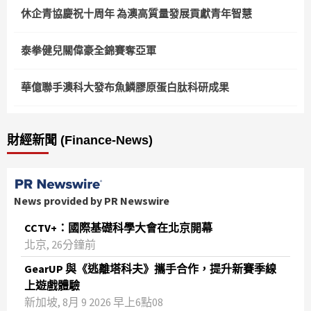
休企青協慶祝十周年 為澳高質量發展貢獻青年智慧
泰拳健兒關偉豪全錦賽奪亞軍
華億聯手澳科大發布魚鱗膠原蛋白肽科研成果
財經新聞 (Finance-News)
News provided by PR Newswire
CCTV+：國際基礎科學大會在北京開幕
北京, 26分鐘前
GearUP 與《逃離塔科夫》攜手合作，提升新賽季線
上遊戲體驗
新加坡, 8月 9 2026 早上6點08