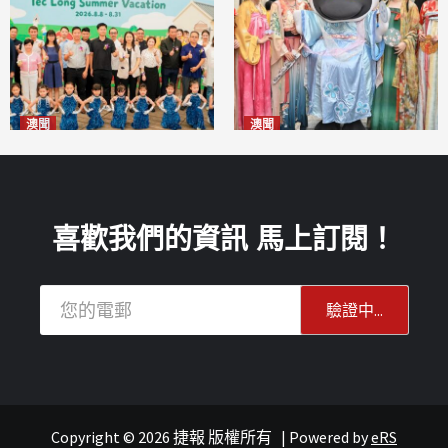
澳聞
澳聞
片區中心攜手婦聯辦「仲夏益
澳門華服文化嘉年華福隆新街
隆」 逾70場活動聯動社區及周
登場
2026-08-09
邊商戶
2026-08-09
喜歡我們的資訊 馬上訂閱！
Copyright © 2026 捷報 版權所有
|
Powered by
eRS