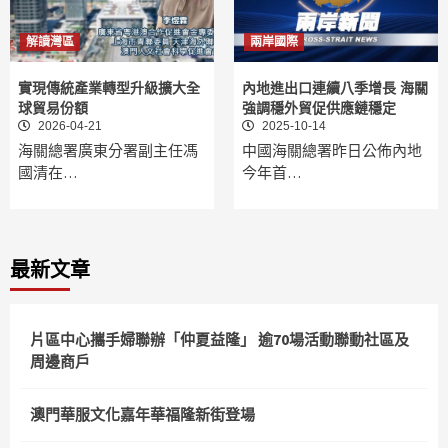
解讀灣區
兩岸國際
實現傳統產業轉型升級擴大全
內地進出口連續八季增長 海關
球貿易份額
強調穩外貿促供應鏈穩定
2026-04-21
2025-10-14
海關總署廣東分署副主任馮
中國海關總署昨日公佈內地
國清在…
今年首…
最新文章
片區中心攜手婦聯辦「仲夏益隆」 逾70場活動聯動社區及
周邊商戶
澳門華服文化嘉年華福隆新街登場