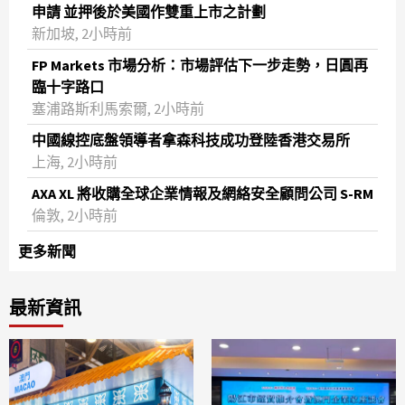
申請 並押後於美國作雙重上市之計劃
新加坡, 2小時前
FP Markets 市場分析：市場評估下一步走勢，日圓再
臨十字路口
塞浦路斯利馬索爾, 2小時前
中國線控底盤領導者拿森科技成功登陸香港交易所
上海, 2小時前
AXA XL 將收購全球企業情報及網絡安全顧問公司 S-RM
倫敦, 2小時前
更多新聞
最新資訊