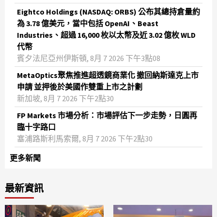
Eightco Holdings (NASDAQ: ORBS) 公布其總持倉量約
為 3.78 億美元，當中包括 OpenAI、Beast
Industries、超過 16,000 枚以太幣及近 3.02 億枚 WLD
代幣
賓夕法尼亞州伊斯頓, 8月 7 2026 下午3點08
MetaOptics聚焦推進超透鏡商業化 撤回納斯達克上市
申請 並押後於美國作雙重上市之計劃
新加坡, 8月 7 2026 下午2點30
FP Markets 市場分析：市場評估下一步走勢，日圓再
臨十字路口
塞浦路斯利馬索爾, 8月 7 2026 下午2點30
更多新聞
最新資訊