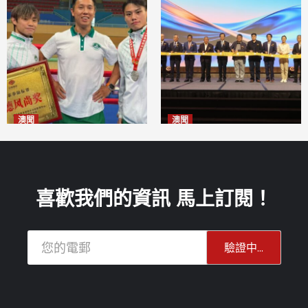
澳聞
澳聞
泰拳健兒關偉豪全錦賽奪亞軍
華億聯手澳科大發布魚鱗膠原
2026-08-08
蛋白肽科研成果
2026-08-08
喜歡我們的資訊 馬上訂閱！