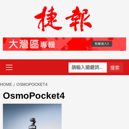
Skip
to
content
Primary
關
Menu
鍵
字:
HOME
OSMOPOCKET4
OsmoPocket4