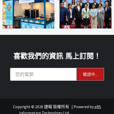
澳聞
澳聞
麗景灣「森」餐廳首次亮相
陽江市經貿推介會暨澳門企業
「2026粵澳名優商品展」
家座談會
2026-08-07
2026-08-07
喜歡我們的資訊 馬上訂閱！
Copyright © 2026 捷報 版權所有
|
Powered by
eRS
報紙
葡語國家經貿
Information Technology Ltd.
.