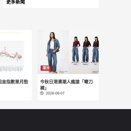
更多新聞
潮流
租金指數單月勁
今秋日港澳潮人瘋搶「彎刀
褲」
2026-08-07