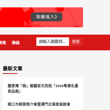
關
輿情
聯絡
鍵
字:
最新文章
麗景灣「森」餐廳首次亮相「2026粵澳名優
商品展」
陽江市經貿推介會暨澳門企業家座談會