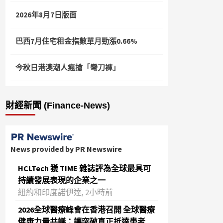
2026年8月7日版面
巴西7月住宅租金指數單月勁漲0.66%
今秋日港澳潮人瘋搶「彎刀褲」
財經新聞 (Finance-News)
News provided by PR Newswire
HCLTech 獲 TIME 雜誌評為全球最具可
持續發展表現的企業之一
紐約和印度諾伊達, 2小時前
2026全球醫療峰會在香港召開 全球醫療
健康力量共議：讓突破真正抵達患者