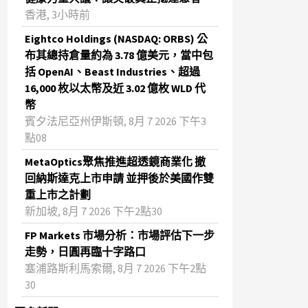
香港, 3小時前
Eightco Holdings (NASDAQ: ORBS) 公
布其總持倉量約為 3.78 億美元，當中包
括 OpenAI、Beast Industries、超過
16,000 枚以太幣及近 3.02 億枚 WLD 代
幣
賓夕法尼亞州伊斯頓, 8月 7 2026 下午3
點08
MetaOptics聚焦推進超透鏡商業化 撤
回納斯達克上市申請 並押後於美國作雙
重上市之計劃
新加坡, 8月 7 2026 下午2點30
FP Markets 市場分析：市場評估下一步
走勢，日圓再臨十字路口
塞浦路斯利馬索爾, 8月 7 2026 下午2點
30