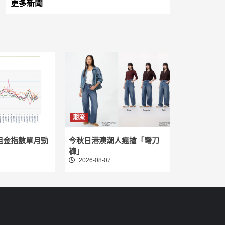
更多新聞
潮流
租金指數單月勁
今秋日港澳潮人瘋搶「彎刀
褲」
2026-08-07