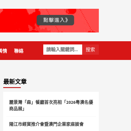
關
輿情
聯絡
鍵
字:
最新文章
麗景灣「森」餐廳首次亮相「2026粵澳名優
商品展」
陽江市經貿推介會暨澳門企業家座談會