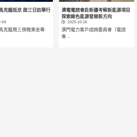
馬克龍抵京 啟三日訪華行
澳電電諮會赴新疆考察新能源項目
探索綠色能源發展新方向
-04
2025-10-16
馬克龍周三傍晚乘坐專
澳門電力客戶諮詢委員會（電諮
會…