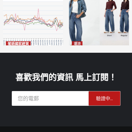
葡語國家經貿
潮流
巴西7月住宅租金指數單月勁
今秋日港澳潮人瘋搶「彎刀
漲0.66%
褲」
2026-08-07
2026-08-07
喜歡我們的資訊 馬上訂閱！