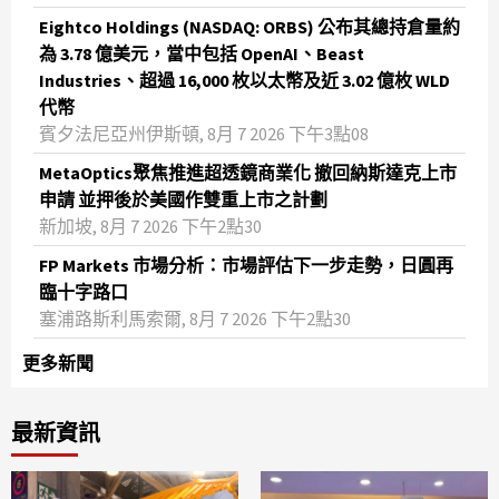
Eightco Holdings (NASDAQ: ORBS) 公布其總持倉量約
為 3.78 億美元，當中包括 OpenAI、Beast
Industries、超過 16,000 枚以太幣及近 3.02 億枚 WLD
代幣
賓夕法尼亞州伊斯頓, 8月 7 2026 下午3點08
MetaOptics聚焦推進超透鏡商業化 撤回納斯達克上市
申請 並押後於美國作雙重上市之計劃
新加坡, 8月 7 2026 下午2點30
FP Markets 市場分析：市場評估下一步走勢，日圓再
臨十字路口
塞浦路斯利馬索爾, 8月 7 2026 下午2點30
更多新聞
最新資訊