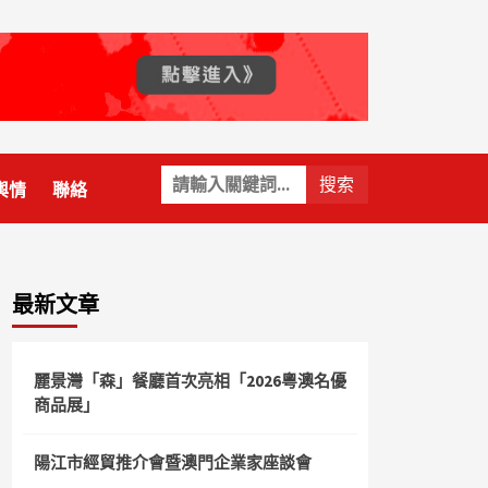
關
輿情
聯絡
鍵
字:
最新文章
麗景灣「森」餐廳首次亮相「2026粵澳名優
商品展」
陽江市經貿推介會暨澳門企業家座談會