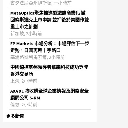
賓夕法尼亞州伊斯頓, 一小時前
MetaOptics聚焦推進超透鏡商業化 撤
回納斯達克上市申請 並押後於美國作雙
重上市之計劃
新加坡, 2小時前
FP Markets 市場分析：市場評估下一步
走勢，日圓再臨十字路口
塞浦路斯利馬索爾, 2小時前
中國線控底盤領導者拿森科技成功登陸
香港交易所
上海, 2小時前
AXA XL 將收購全球企業情報及網絡安全
顧問公司 S-RM
倫敦, 2小時前
更多新聞