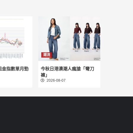
潮流
租金指數單月勁
今秋日港澳潮人瘋搶「彎刀
褲」
2026-08-07