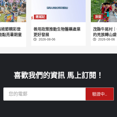
連城記
旅遊
藝術節精彩登
善用政策推動生物醫藥產業
茂縣牛尾村｜
動點亮暑期童
更好發展
的羌族轉山盛
2026-08-06
2026-08-06
喜歡我們的資訊 馬上訂閱！