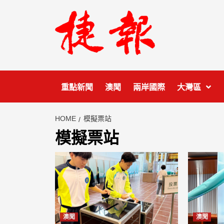
Skip
to
content
重點新聞
澳聞
兩岸國際
大灣區
HOME
模擬票站
模擬票站
澳聞
澳聞