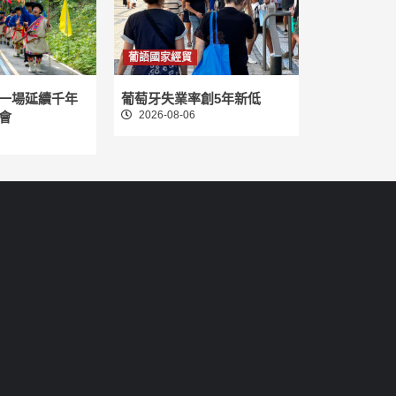
葡語國家經貿
一場延續千年
葡萄牙失業率創5年新低
2026-08-06
會