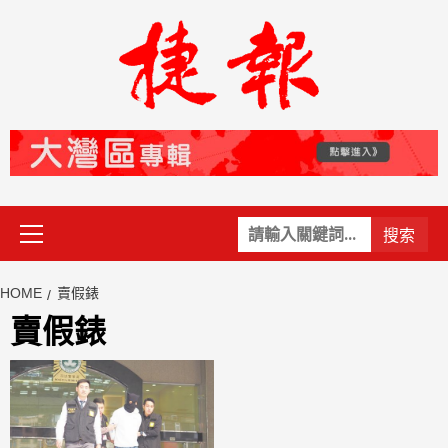
Skip
to
content
Primary
關
Menu
鍵
字:
HOME
賣假錶
賣假錶