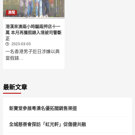
澳聞
港漢來澳兩小時騙兩押店十一
萬 本月再攜假錶入境被司警斷
正
2023-03-03
一名香港男子近日涉嫌以典
當假錶…
最新文章
新寶堂參展粵澳名優拓闊銷售渠道
全城慈善會探訪「虹光軒」促傷健共融