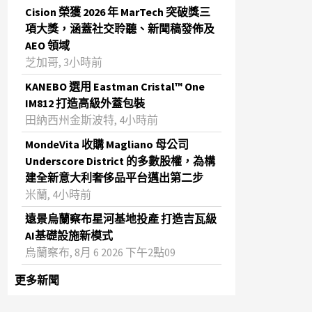
Cision 榮獲 2026 年 MarTech 突破獎三
項大獎，涵蓋社交聆聽、新聞稿發佈及
AEO 領域
芝加哥, 3小時前
KANEBO 選用 Eastman Cristal™ One
IM812 打造高級外蓋包裝
田納西州金斯波特, 4小時前
MondeVita 收購 Magliano 母公司
Underscore District 的多數股權，為構
建全新意大利奢侈品平台邁出第二步
米蘭, 4小時前
遠景烏蘭察布星河基地投產 打造吉瓦級
AI基礎設施新模式
烏蘭察布, 8月 6 2026 下午2點09
更多新聞