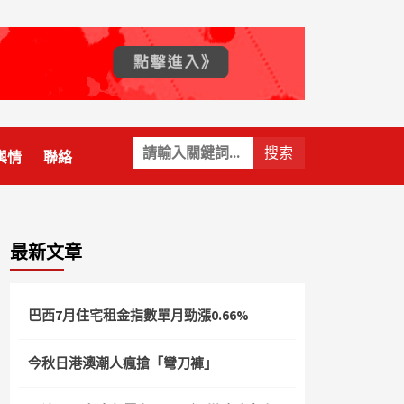
關
輿情
聯絡
鍵
字:
最新文章
巴西7月住宅租金指數單月勁漲0.66%
今秋日港澳潮人瘋搶「彎刀褲」