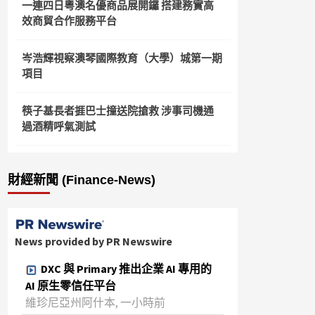
一連四日粵澳名優商品展開鑼 搭建務實高
效商貿合作服務平台
岑浩輝視察澳琴國際教育（大學）城第一期
項目
筷子基長者捱巴士撞送院搶救 涉事司機通
過酒精呼氣測試
財經新聞 (Finance-News)
News provided by PR Newswire
DXC 與 Primary 推出企業 AI 專用的
AI 原生零信任平台
維珍尼亞州阿什本, 一小時前