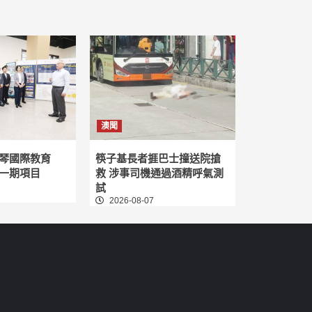
澳聞
琴國際教育
筷子基長者捱巴士撞送院搶
一期項目
救 涉事司機通過酒精呼氣測
試
2026-08-07