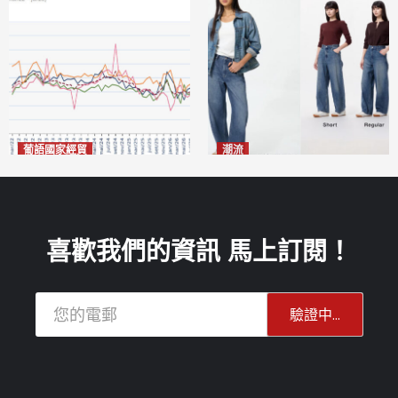
葡語國家經貿
潮流
巴西7月住宅租金指數單月勁
今秋日港澳潮人瘋搶「彎刀
漲0.66%
褲」
2026-08-07
2026-08-07
喜歡我們的資訊 馬上訂閱！