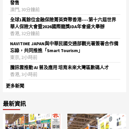
發售
澳門, 30分鐘前
全球1萬餘位金融保險菁英齊聚香港----第十六屆世界
華人保險大會暨2026國際龍獎IDA年會盛大舉辦
香港, 32分鐘前
NAVITIME JAPAN與中華民國交通部觀光署簽署合作備
忘錄，共同推進「Smart Tourism」
東京, 2小時前
騰訊雲推動 AI 普及應用 培育未來大灣區數碼人才
香港, 3小時前
更多新聞
最新資訊