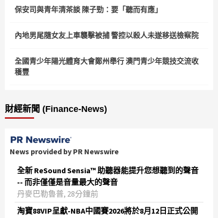
保安司與青年清茶談 陳子勁：要「聽而有應」
內地男尾隨女友上車襲擊被捕 警控以殺人未遂移送檢察院
全國青少年陽光體育大會鄭州舉行 澳門青少年競技交流收
穫豐
財經新聞 (Finance-News)
News provided by PR Newswire
全新 ReSound Sensia™ 助聽器能提升您想聽到的聲音
-- 而非僅僅是音量最大的聲音
丹麥巴勒魯普, 28分鐘前
淘寶88VIP呈獻-NBA中國賽2026將於8月12日正式公開