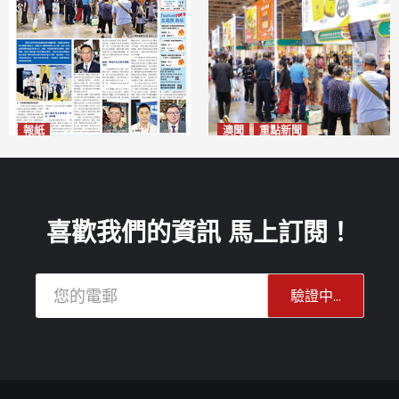
報紙
澳聞
重點新聞
2026年8月10日版面
粵澳名優展四天料九萬人次入
2026-08-10
場 招商局：近卅企業有意落戶
澳門
2026-08-10
喜歡我們的資訊 馬上訂閱！