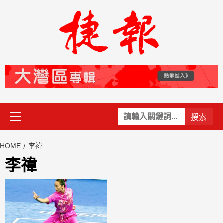
Skip
to
content
Primary
關
Menu
鍵
字:
HOME
李禕
李禕