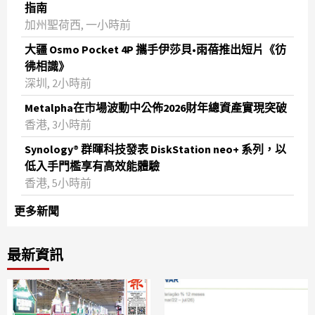
指南
加州聖荷西, 一小時前
大疆 Osmo Pocket 4P 攜手伊莎貝•雨蓓推出短片《彷
彿相識》
深圳, 2小時前
Metalpha在市場波動中公佈2026財年總資產實現突破
‌香港, 3小時前
Synology® 群暉科技發表 DiskStation neo+ 系列，以
低入手門檻享有高效能體驗
香港, 5小時前
更多新聞
最新資訊