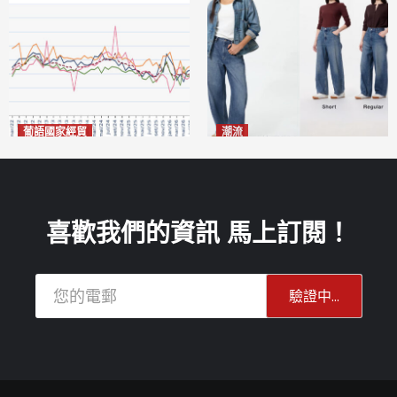
葡語國家經貿
潮流
巴西7月住宅租金指數單月勁
今秋日港澳潮人瘋搶「彎刀
漲0.66%
褲」
2026-08-07
2026-08-07
喜歡我們的資訊 馬上訂閱！