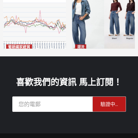
葡語國家經貿
潮流
巴西7月住宅租金指數單月勁
今秋日港澳潮人瘋搶「彎刀
漲0.66%
褲」
2026-08-07
2026-08-07
喜歡我們的資訊 馬上訂閱！