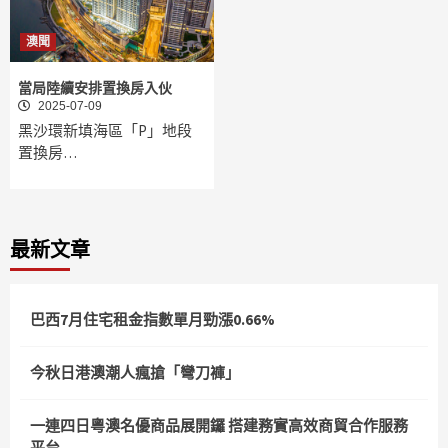
澳聞
當局陸續安排置換房入伙
2025-07-09
黑沙環新填海區「P」地段
置換房…
最新文章
巴西7月住宅租金指數單月勁漲0.66%
今秋日港澳潮人瘋搶「彎刀褲」
一連四日粵澳名優商品展開鑼 搭建務實高效商貿合作服務
平台