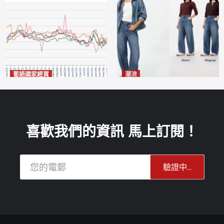
葡語國家經貿
潮流
巴西7月住宅租金指數單月勁
今秋日港澳潮人瘋搶「彎刀
漲0.66%
褲」
2026-08-07
2026-08-07
喜歡我們的資訊 馬上訂閱！