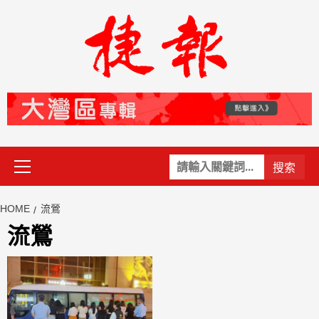
Skip
to
content
Primary
關
Menu
鍵
字:
HOME
流鶯
流鶯