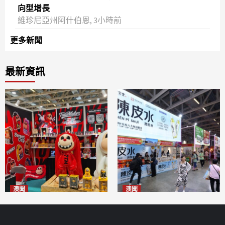
向型增長
維珍尼亞州阿什伯恩, 3小時前
更多新聞
最新資訊
澳聞
澳聞
國風潮玩IP「兔極猴」亮相名
新寶堂參展粵澳名優拓闊銷售
優展
渠道