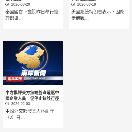
2026-03-20
2026-03-19
泰國國會下議院昨日舉行總
美國總統特朗普表示，因應
理選舉…
伊朗戰…
兩岸國際
中方批評美方無端盤查遣返中
國企業人員 促停止錯誤行徑
2026-02-03
中國外交部發言人林劍昨
（2）日…